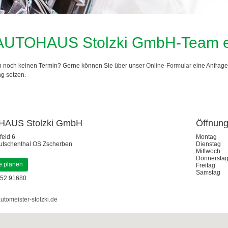
 AUTOHAUS Stolzki GmbH-Team er
n noch keinen Termin? Gerne können Sie über unser
Online-Formular
eine Anfrage 
g setzen.
AUS Stolzki GmbH
Öffnung
eld 6
Montag
utschenthal OS Zscherben
Dienstag
Mittwoch
Donnersta
e planen
Freitag
Samstag
52 91680
utomeister-stolzki.de