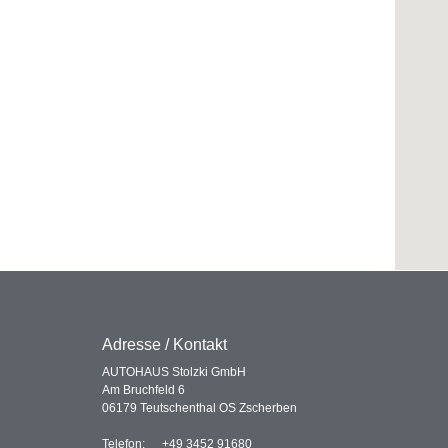
Adresse / Kontakt
AUTOHAUS Stolzki GmbH
Am Bruchfeld 6
06179 Teutschenthal OS Zscherben
Telefon:
+49 3452 91680