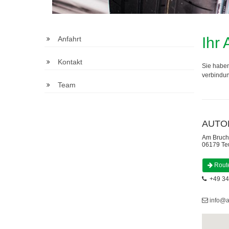
Ihr
Anfahrt
Kontakt
Sie habe
verbindun
Team
AUTOH
Am Bruchf
06179 Te
Rout
+49 34
info@a